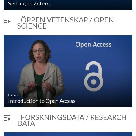
Setting up Zotero
ÖPPEN VETENSKAP / OPEN
SCIENCE
Open Access in Pubmed
02:28
duration 3 minutes 33 seconds
Introduction to Open Access
FORSKNINGSDATA / RESEARCH
DATA