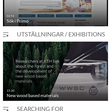
02:51
Sök i Primo
UTSTÄLLNINGAR / EXHIBITIONS
15:20
New wood based materials
SEARCHING FOR