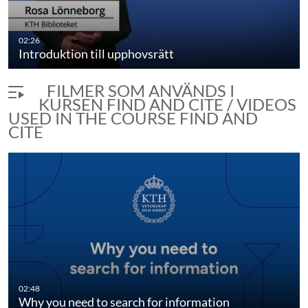
02:26
Introduktion till upphovsrätt
FILMER SOM ANVÄNDS I
KURSEN FIND AND CITE / VIDEOS
USED IN THE COURSE FIND AND
CITE
Is this a good source?
02:48
duration 8 minutes 6 seconds
Why you need to search for information