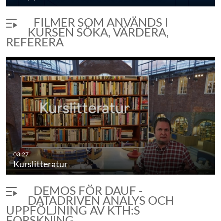
FILMER SOM ANVÄNDS I
KURSEN SÖKA, VÄRDERA,
REFERERA
Vad är det för en typ av källa och…
03:27
duration 2 minutes 47 seconds
Kurslitteratur
DEMOS FÖR DAUF -
DATADRIVEN ANALYS OCH
UPPFÖLJNING AV KTH:S
FORSKNING