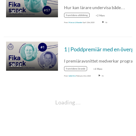
Hur kan lärare undervisa både…
30:54
framtidens utbildning
+2 More
From
Marcus Lithander
April 23rd, 2025
56
28:21
framtidens lärande
+4 More
From
Sofie Kim
February 21st, 2023
51
Loading…