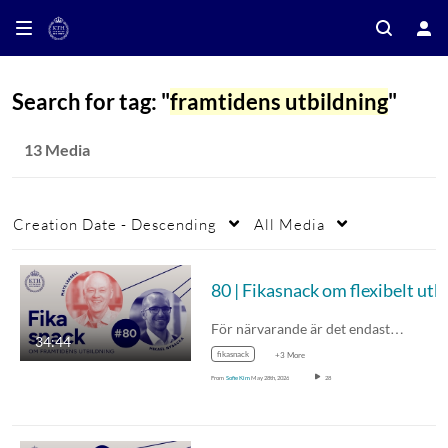
Search for tag: "
framtidens utbildning
"
13 Media
Creation Date - Descending
All Media
För närvarande är det endast…
34:44
fikasnack
+3 More
From
Sofie Kim
May 28th, 2026
28