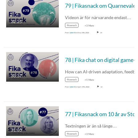
79 | Fikasnack om Quarnevalen med Iris
Videon är för närvarande endast…
32:25
fikasnack
+3 More
From
Sofie Kim
May 14th, 2026
14
33:37
fikasnack
+5 More
From
Sofie Kim
April 27th, 2026
13
77 | Fikas
Textningen är än så länge…
31:03
fikasnack
+3 More