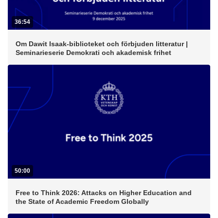
36:54
Om Dawit Isaak-biblioteket och förbjuden litteratur |
Seminarieserie Demokrati och akademisk frihet
50:00
Free to Think 2026: Attacks on Higher Education and
the State of Academic Freedom Globally