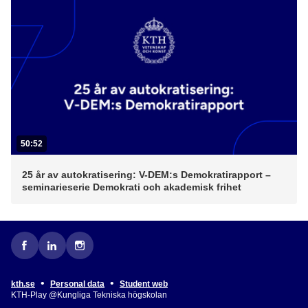
50:52
25 år av autokratisering: V-DEM:s Demokratirapport –
seminarieserie Demokrati och akademisk frihet
•
•
kth.se
Personal data
Student web
KTH-Play @Kungliga Tekniska högskolan