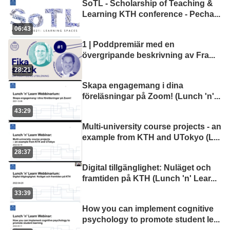
SoTL - Scholarship of Teaching &
Learning KTH conference - Pecha
...
06:43
1 | Poddpremiär med en
övergripande beskrivning av Fra
...
28:21
Skapa engagemang i dina
föreläsningar på Zoom! (Lunch 'n'
...
43:29
Multi-university course projects - an
example from KTH and UTokyo (L
...
28:37
Digital tillgänglighet: Nuläget och
framtiden på KTH (Lunch 'n' Lear
...
33:39
How you can implement cognitive
psychology to promote student le
...