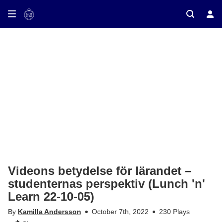
ay on TV
Videons betydelse för lärandet –
studenternas perspektiv (Lunch 'n'
Learn 22-10-05)
By
Kamilla Andersson
October 7th, 2022
230 Plays