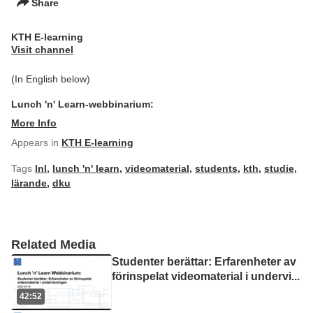
Share
KTH E-learning
Visit channel
(In English below)
Lunch 'n' Learn-webbinarium:
More Info
Appears in
KTH E-learning
Tags
lnl
,
lunch 'n' learn
,
videomaterial
,
students
,
kth
,
studie
,
lärande
,
dku
Related Media
Studenter berättar: Erfarenheter av
förinspelat videomaterial i undervi
...
42:52