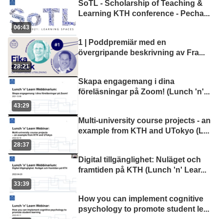
SoTL - Scholarship of Teaching &
Learning KTH conference - Pecha
...
06:43
1 | Poddpremiär med en
övergripande beskrivning av Fra
...
28:21
Skapa engagemang i dina
föreläsningar på Zoom! (Lunch 'n'
...
43:29
Multi-university course projects - an
example from KTH and UTokyo (L
...
28:37
Digital tillgänglighet: Nuläget och
framtiden på KTH (Lunch 'n' Lear
...
33:39
How you can implement cognitive
psychology to promote student le
...