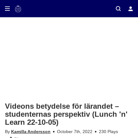
ay on TV
Videons betydelse för lärandet –
studenternas perspektiv (Lunch 'n'
Learn 22-10-05)
By
Kamilla Andersson
October 7th, 2022
230 Plays