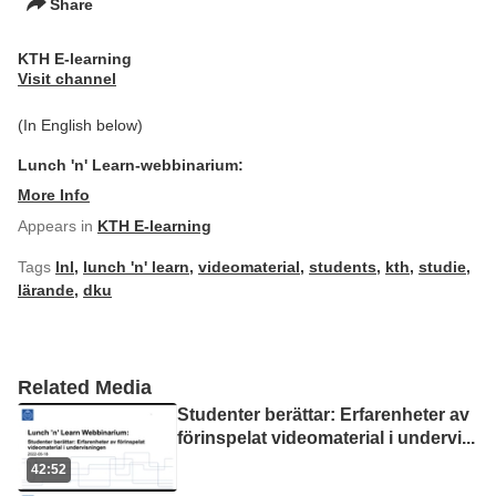
Share
KTH E-learning
Visit channel
(In English below)
Lunch 'n' Learn-webbinarium:
More Info
Appears in
KTH E-learning
Tags
lnl
,
lunch 'n' learn
,
videomaterial
,
students
,
kth
,
studie
,
lärande
,
dku
Related Media
Studenter berättar: Erfarenheter av
förinspelat videomaterial i undervi
...
42:52