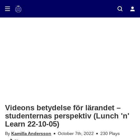
ay on TV
Videons betydelse för lärandet –
studenternas perspektiv (Lunch 'n'
Learn 22-10-05)
By
Kamilla Andersson
October 7th, 2022
230 Plays