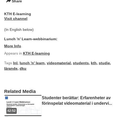
Share
KTH E-learning
Visit channel
(In English below)
Lunch 'n' Learn-webbinarium:
More Info
Appears in
KTH E-learning
Tags
lnl
,
lunch 'n' learn
,
videomaterial
,
students
,
kth
,
studie
,
lärande
,
dku
Related Media
Studenter berättar: Erfarenheter av
förinspelat videomaterial i undervi
...
42:52