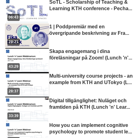
SoTL - Scholarship of Teaching &
Learning KTH conference - Pecha
...
06:43
1 | Poddpremiär med en
övergripande beskrivning av Fra
...
28:21
Skapa engagemang i dina
föreläsningar på Zoom! (Lunch 'n'
...
43:29
Multi-university course projects - an
example from KTH and UTokyo (L
...
28:37
Digital tillgänglighet: Nuläget och
framtiden på KTH (Lunch 'n' Lear
...
33:39
How you can implement cognitive
psychology to promote student le
...