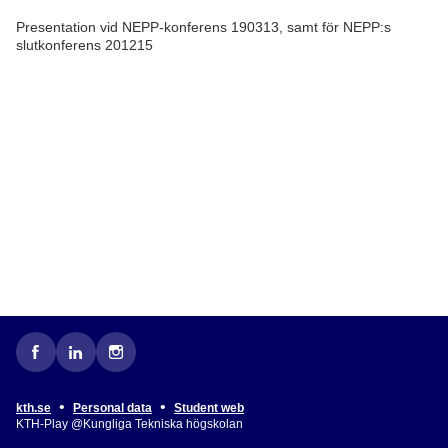
Presentation vid NEPP-konferens 190313, samt för NEPP:s
slutkonferens 201215
•
•
kth.se
Personal data
Student web
KTH-Play @Kungliga Tekniska högskolan