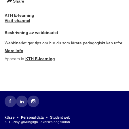
Share
KTH E-learning
Visit channel
Beskrivning av webbinariet
Webbinariet ger tips om hur du som lärare pedagogiskt kan utfor
More Info
Appears in
KTH E-learning
•
•
kth.se
Personal data
Student web
KTH-Play @Kungliga Tekniska högskolan