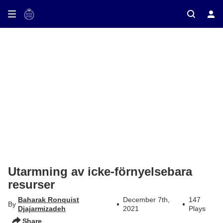
ay on TV
Utarmning av icke-förnyelsebara
resurser
Baharak Ronquist
December 7th,
147
By
Djajarmizadeh
2021
Plays
Share