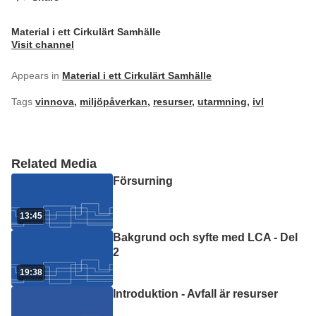
Material i ett Cirkulärt Samhälle
Visit channel
Appears in
Material i ett Cirkulärt Samhälle
Tags
vinnova
,
miljöpåverkan
,
resurser
,
utarmning
,
ivl
Related Media
Försurning
13:45
Bakgrund och syfte med LCA - Del
2
19:38
Introduktion - Avfall är resurser