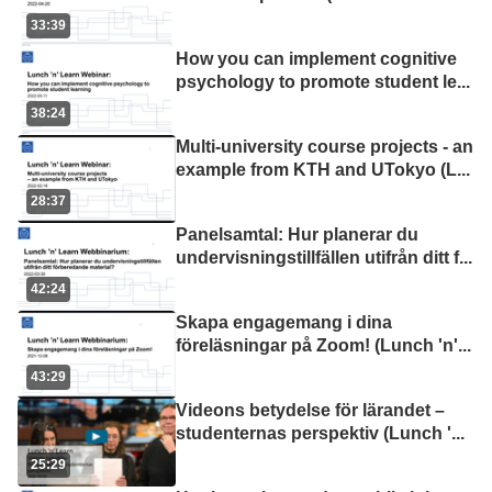
33:39
How you can implement cognitive
psychology to promote student le
...
38:24
Multi-university course projects - an
example from KTH and UTokyo (L
...
28:37
Panelsamtal: Hur planerar du
undervisningstillfällen utifrån ditt f
...
42:24
Skapa engagemang i dina
föreläsningar på Zoom! (Lunch 'n'
...
43:29
Videons betydelse för lärandet –
studenternas perspektiv (Lunch '
...
25:29