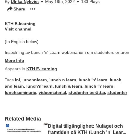
By
Ulrika Nykvist
May 19th, 2022
133 Plays
Share
KTH E-learning
Visit channel
(In English below)
Inspelning av Lunch 'n' Learn webbinarium om studenters erfaren
More Info
Appears in
KTH E-learning
Tags
lnl
,
lunchnlearn
,
lunch n learn
,
lunch 'n' learn
,
lunch
and learn
,
lunch'n'learn
,
lunch & learn
,
lunch 'n’ learn
,
lunchseminarie
,
videomaterial
,
studenter berättar
,
studenter
Related Media
Digital tillgänglighet: Nuläget och
framtiden på KTH (Lunch 'n' Lear
...