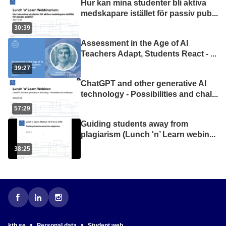
Hur kan mina studenter bli aktiva
medskapare istället för passiv pub
...
30:39
Assessment in the Age of AI
Teachers Adapt, Students React -
...
39:27
ChatGPT and other generative AI
technology - Possibilities and chal
...
57:29
Guiding students away from
plagiarism (Lunch 'n’ Learn webin
...
38:25
•
•
kth.se
Personal data
Student web