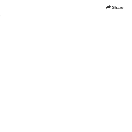
Share
s
 för alla på KTH från den 12 maj
nces