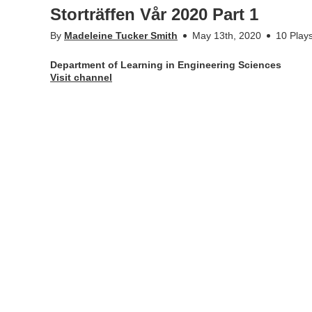
Storträffen Vår 2020 Part 1
By
Madeleine Tucker Smith
May 13th, 2020
10 Play
Department of Learning in Engineering Sciences
Visit channel
Inspelning från Zoom Vårens storträff om utbildningsfrågor
Moderators Leif Kari, Anna-Karin Högfeldt and Viggo Kann
Speakers:
More Info
Appears in
Department of Learning in Engineering Scie
Tags
kth
,
storträff