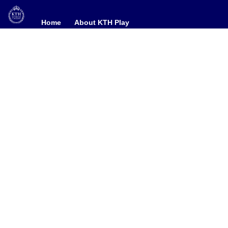
Home
Home
About KTH Play
About KTH Play