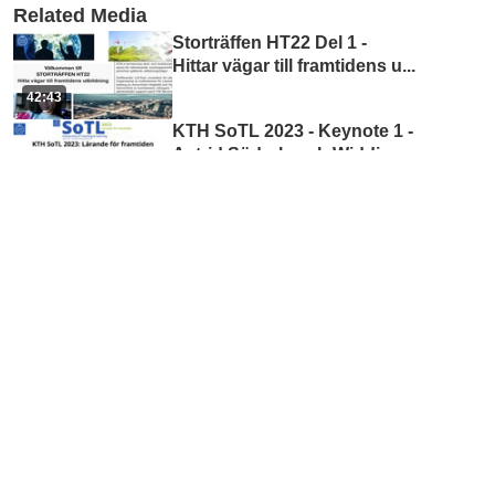
Related Media
Storträffen HT22 Del 1 -
Hittar vägar till framtidens u
...
42:43
KTH SoTL 2023 - Keynote 1 -
Astrid Söderbergh Widding
...
42:13
It matters how we open
knowledge – a panel discu
...
43:50
KTH SoTL 2023 -
Presentation 11 - På den pe
...
17:24
KTH SoTL 2023 -
Presentation 10 - Including
...
10:52
Kursintroduktion: Söka,