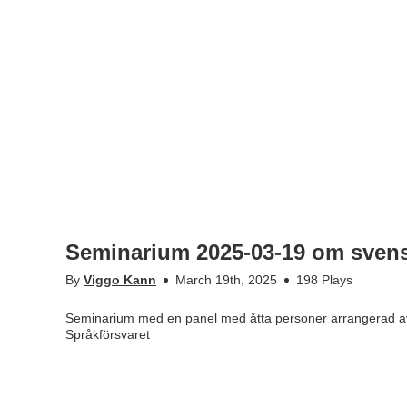
Seminarium 2025-03-19 om svensk
By
Viggo Kann
March 19th, 2025
198 Plays
Seminarium med en panel med åtta personer arrangerad av
Språkförsvaret
Tags
svenska
,
språkkommittén
,
språkpolicy