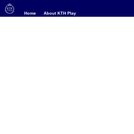
Home
Home
About KTH Play
About KTH Play