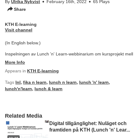
By
Ulrika Nykvist
February 16th, 2022
65 Plays
Share
KTH E-learning
Visit channel
(In English below.)
Inspelningen av Lunch 'n' Learn-webbinarium om kursprojekt mell
More Info
Appears in
KTH E-learning
Tags
lnl
,
fika n learn
,
lunch n learn
,
lunch 'n' learn
,
lunch'n'learn
,
lunch & learn
Related Media
Digital tillgänglighet: Nuläget och
framtiden på KTH (Lunch 'n' Lear
...