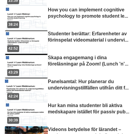
33:39
How you can implement cognitive
psychology to promote student le
...
38:24
Studenter berättar: Erfarenheter av
förinspelat videomaterial i undervi
...
42:52
Skapa engagemang i dina
föreläsningar på Zoom! (Lunch 'n'
...
43:29
Panelsamtal: Hur planerar du
undervisningstillfällen utifrån ditt f
...
42:24
Hur kan mina studenter bli aktiva
medskapare istället för passiv pub
...
30:39
Videons betydelse för lärandet –