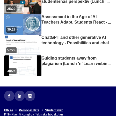
studenternas perspektiv (Lunch '
...
25:29
Assessment in the Age of AI
Teachers Adapt, Students React -
...
39:27
ChatGPT and other generative AI
technology - Possibilities and chal
...
57:29
Guiding students away from
plagiarism (Lunch 'n’ Learn webin
...
38:25
•
•
kth.se
Personal data
Student web
KTH-Play @Kungliga Tekniska högskolan