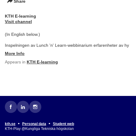
Share
KTH E-learning
Visit channel
(In English below.)
Inspelningen av Lunch 'n' Learn-webbinarium erfarenheter av hy
More Info
Appears in
KTH E-learning
•
•
kth.se
Personal data
Student web
KTH-Play @Kungliga Tekniska högskolan