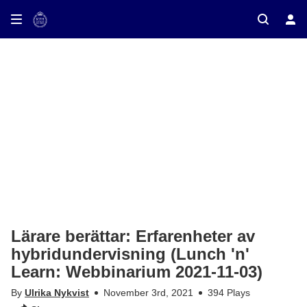
ay on TV
Lärare berättar: Erfarenheter av
hybridundervisning (Lunch 'n'
Learn: Webbinarium 2021-11-03)
By
Ulrika Nykvist
November 3rd, 2021
394 Plays