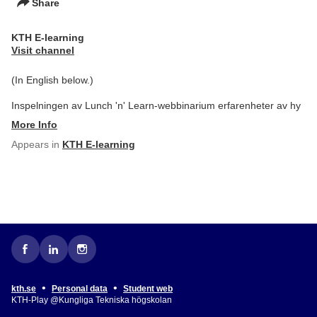
Share
KTH E-learning
Visit channel
(In English below.)
Inspelningen av Lunch 'n' Learn-webbinarium erfarenheter av hy
More Info
Appears in
KTH E-learning
•
•
kth.se
Personal data
Student web
KTH-Play @Kungliga Tekniska högskolan