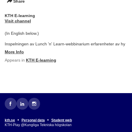
Share
KTH E-learning
Visit channel
(In English below.)
Inspelningen av Lunch 'n' Learn-webbinarium erfarenheter av hy
More Info
Appears in
KTH E-learning
•
•
kth.se
Personal data
Student web
KTH-Play @Kungliga Tekniska högskolan