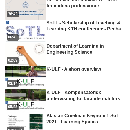
framtidens professioner
36:42
SoTL - Scholarship of Teaching &
Learning KTH conference - Pecha
...
06:43
Department of Learning in
Engineering Science
02:09
K-ULF - A short overview
02:14
K-ULF - Kompensatorisk
undervisning för lärande och fors
...
05:52
Alastair Creelman Keynote 1 SoTL
2021 - Learning Spaces