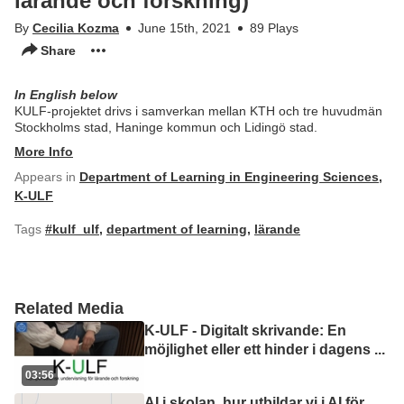
lärande och forskning)
By
Cecilia Kozma
June 15th, 2021
89 Plays
Share
In English below
KULF-projektet drivs i samverkan mellan KTH och tre huvudmän
Stockholms stad, Haninge kommun och Lidingö stad.
More Info
Appears in
Department of Learning in Engineering Sciences
,
K-ULF
Tags
#kulf_ulf
,
department of learning
,
lärande
Related Media
K-ULF - Digitalt skrivande: En
möjlighet eller ett hinder i dagens
...
03:56
AI i skolan, hur utbildar vi i AI för