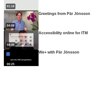
01:16
Greetings from Pär Jönsson
04:08
Accessibility online for ITM
59:49
We+ with Pär Jönsson
00:25
ITM-skolans årskrönika och
julhälsning 2020
08:38
Nyhet: ITM-skolans första
ekonomitrainee
01:07