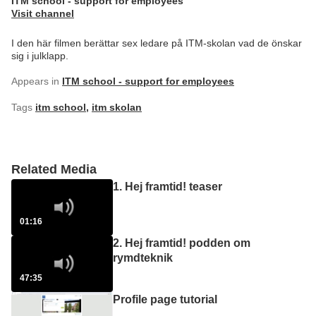
ITM school - support for employees
Visit channel
I den här filmen berättar sex ledare på ITM-skolan vad de önskar
sig i julklapp.
Appears in
ITM school - support for employees
Tags
itm school
,
itm skolan
Related Media
1. Hej framtid! teaser
01:16
2. Hej framtid! podden om
rymdteknik
47:35
Profile page tutorial