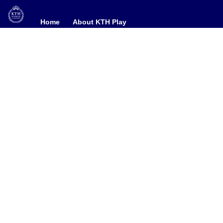
Home
Home
About KTH Play
About KTH Play