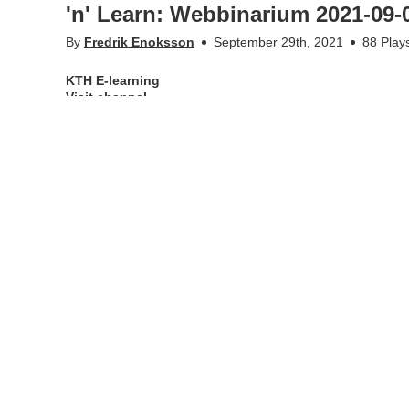
'n' Learn: Webbinarium 2021-09-
By
Fredrik Enoksson
September 29th, 2021
88 Play
KTH E-learning
Visit channel
(In English below.)
Inspelningen av Lunch 'n' Learn-webbinarium om funkast
More Info
Appears in
KTH E-learning
Tags
lunch 'n' learn
•
•
kth.se
Personal data
Student web