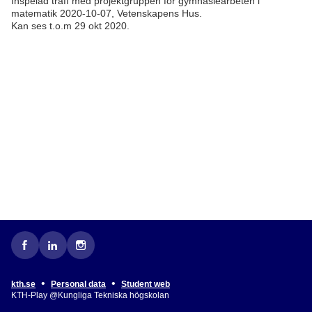
Inspelad träff med projektgruppen för gymnasiearbeten i
matematik 2020-10-07, Vetenskapens Hus.
Kan ses t.o.m 29 okt 2020.
•
•
kth.se
Personal data
Student web
KTH-Play @Kungliga Tekniska högskolan