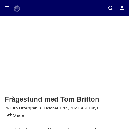
ay on TV
Frågestund med Tom Britton
By
Elin Ottergren
October 17th, 2020
4 Plays
Share