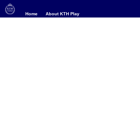
Home
Home
About KTH Play
About KTH Play