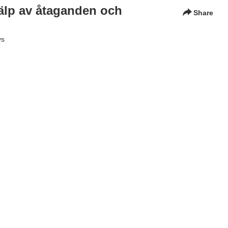
älp av åtaganden och
Share
ys
ology
,
miljö