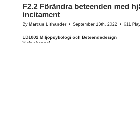
F2.2 Förändra beteenden med hj
incitament
By
Marcus Lithander
September 13th, 2022
611 Pla
LD1002 Miljöpsykologi och Beteendedesign
Visit channel
Appears in
LD1002 Miljöpsykologi och Beteendedesign
Tags
hållbar utveckling
,
hållbarhet
,
environment
,
psych