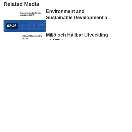
Related Media
Environment and
Sustainable Development a
...
02:46
Miljö och Hållbar Utveckling
på KTH
02:34
Komsumentmakt i en
transparent tid
01:31:58
F2.6 Sociala normer - Vilket
beteende är normalt?
08:40
F1.5 Hur påverkar barriärer
och möjligheter våra betee
...
19:17
Ett historiskt exempel - Hur