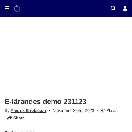
ay on TV
E-lärandes demo 231123
By
Fredrik Enoksson
November 22nd, 2023
97 Plays
Share