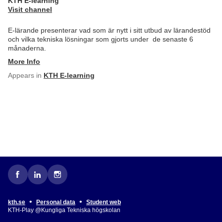
KTH E-learning
Visit channel
E-lärande presenterar vad som är nytt i sitt utbud av lärandestöd
och vilka tekniska lösningar som gjorts under de senaste 6
månaderna.
More Info
Appears in
KTH E-learning
•
•
kth.se
Personal data
Student web
KTH-Play @Kungliga Tekniska högskolan