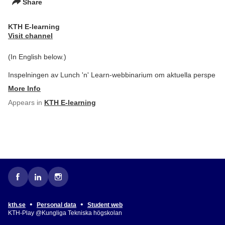
Share
KTH E-learning
Visit channel
(In English below.)
Inspelningen av Lunch 'n' Learn-webbinarium om aktuella perspe
More Info
Appears in
KTH E-learning
•
•
kth.se
Personal data
Student web
KTH-Play @Kungliga Tekniska högskolan