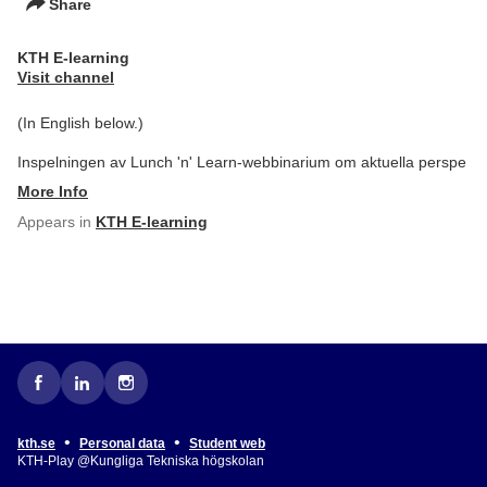
Share
KTH E-learning
Visit channel
(In English below.)
Inspelningen av Lunch 'n' Learn-webbinarium om aktuella perspe
More Info
Appears in
KTH E-learning
•
•
kth.se
Personal data
Student web
KTH-Play @Kungliga Tekniska högskolan