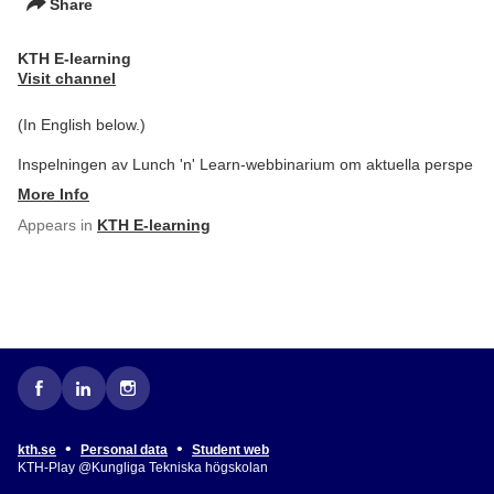
Share
KTH E-learning
Visit channel
(In English below.)
Inspelningen av Lunch 'n' Learn-webbinarium om aktuella perspe
More Info
Appears in
KTH E-learning
•
•
kth.se
Personal data
Student web
KTH-Play @Kungliga Tekniska högskolan