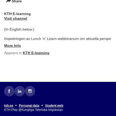
Share
KTH E-learning
Visit channel
(In English below.)
Inspelningen av Lunch 'n' Learn-webbinarium om aktuella perspe
More Info
Appears in
KTH E-learning
•
•
kth.se
Personal data
Student web
KTH-Play @Kungliga Tekniska högskolan