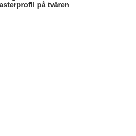
asterprofil på tvären
er.
v utbildningsutbudet utan att skapa nya program? Det har det KT
exibla studievägar
,
podd