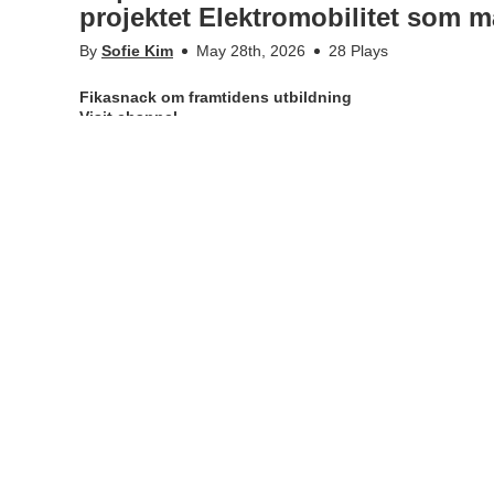
projektet Elektromobilitet som m
By
Sofie Kim
May 28th, 2026
28 Plays
Fikasnack om framtidens utbildning
Visit channel
För närvarande är det endast maskingenererade undertext
Hur kan KTH bli snabbfotade och effektivare i förnyelsen a
More Info
Appears in
Fikasnack om framtidens utbildning
Tags
fikasnack
,
fikasnack om framtidens utbildning
,
fl