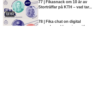
77 | Fikasnack om 10 år av
Storträffar på KTH – vad tar
...
31:03
78 | Fika chat on digital
game-based learning with
...
33:37
79 | Fikasnack om
Quarnevalen med Iris Caller
...
32:25
1 | Poddpremiär med en
övergripande beskrivning
...
28:21
62 | Fikasnack om
Mottagningen av nya stude
...
35:37
57 | Fikasnack med prisade
pedagogen Carl Dahlberg