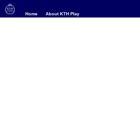
Home
Home
About KTH Play
About KTH Play