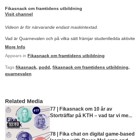
Fikasnack om framtidens utbildning
Visit channel
Videon är för närvarande endast maskintextad.
Vad är Quarnevalen och på vilka sätt främjar studentledda aktivite
More Info
Appears in
Fikasnack om framtidens utbildning
Tags
fikasnack
,
podd
,
fikasnack om framtidens utbildning
,
quarnevalen
Related Media
77 | Fikasnack om 10 år av
Storträffar på KTH – vad tar vi me
...
31:03
78 | Fika chat on digital game-based