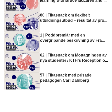
learning with Bruce McLaren and
...
33:37
80 | Fikasnack om flexibelt
utbildningsutbud – resultat av pro
...
34:44
1 | Poddpremiär med en
övergripande beskrivning av Fra
...
28:21
62 | Fikasnack om Mottagningen av
nya studenter / KTH's Reception o
...
35:37
57 | Fikasnack med prisade
pedagogen Carl Dahlberg
30:54
59 | Fikasnack från Storträffen för
utbildning + KTH SoTL
33:47