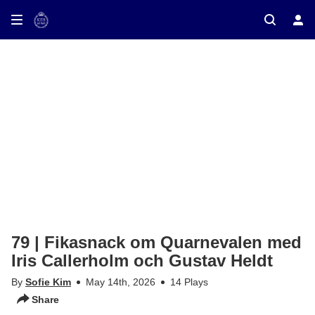
ay on TV
79 | Fikasnack om Quarnevalen med
Iris Callerholm och Gustav Heldt
By
Sofie Kim
May 14th, 2026
14 Plays
Share