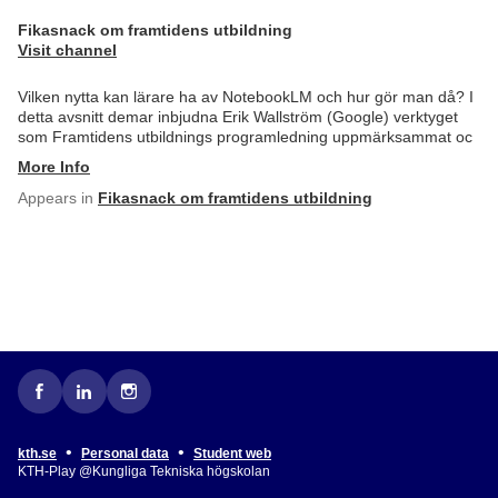
Fikasnack om framtidens utbildning
Visit channel
Vilken nytta kan lärare ha av NotebookLM och hur gör man då? I
detta avsnitt demar inbjudna Erik Wallström (Google) verktyget
som Framtidens utbildnings programledning uppmärksammat oc
More Info
Appears in
Fikasnack om framtidens utbildning
•
•
kth.se
Personal data
Student web
KTH-Play @Kungliga Tekniska högskolan