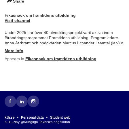
Share
Fikasnack om framtidens utbildning
Visit channel
Under 2025 har över 40 utvecklingsprojekt varit aktiva inom
förändringsprogrammet Framtidens utbildning. Programledare
Anna Jerbrant och poddvärden Marcus Lithander i samtal (lajv) o
More Info
Appears in
Fikasnack om framtidens utbildning
•
•
kth.se
Personal data
Student web
KTH-Play @Kungliga Tekniska högskolan