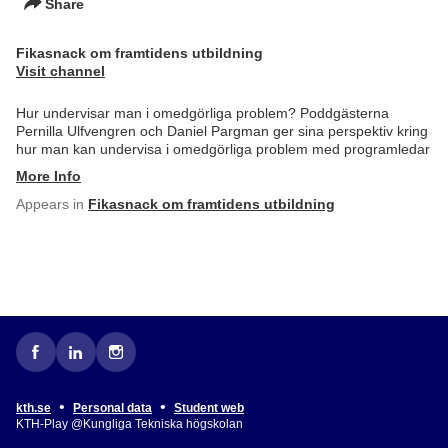
Share
Fikasnack om framtidens utbildning
Visit channel
Hur undervisar man i omedgörliga problem? Poddgästerna
Pernilla Ulfvengren och Daniel Pargman ger sina perspektiv kring
hur man kan undervisa i omedgörliga problem med programledar
More Info
Appears in
Fikasnack om framtidens utbildning
•
•
kth.se
Personal data
Student web
KTH-Play @Kungliga Tekniska högskolan