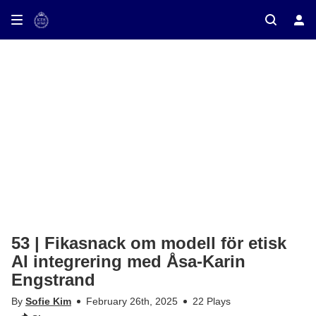
ay on TV
53 | Fikasnack om modell för etisk
AI integrering med Åsa-Karin
Engstrand
By
Sofie Kim
February 26th, 2025
22 Plays