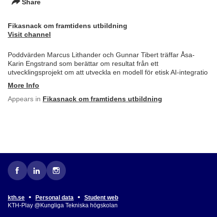
Share
Fikasnack om framtidens utbildning
Visit channel
Poddvärden Marcus Lithander och Gunnar Tibert träffar Åsa-
Karin Engstrand som berättar om resultat från ett
utvecklingsprojekt om att utveckla en modell för etisk AI-integratio
More Info
Appears in
Fikasnack om framtidens utbildning
•
•
kth.se
Personal data
Student web
KTH-Play @Kungliga Tekniska högskolan