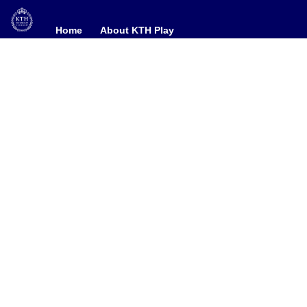
Home
Home
About KTH Play
About KTH Play