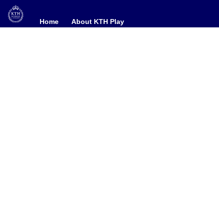
Home
Home
About KTH Play
About KTH Play