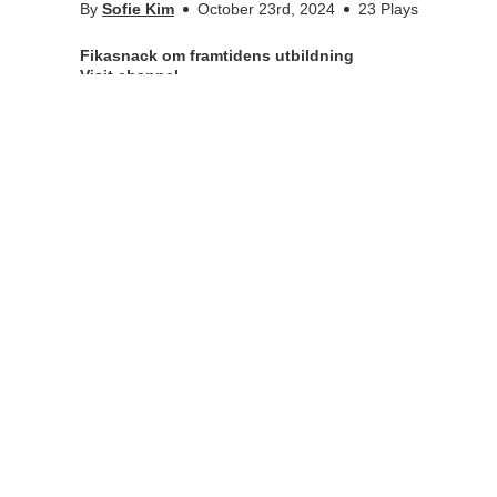
By
Sofie Kim
October 23rd, 2024
23 Plays
Fikasnack om framtidens utbildning
Visit channel
Johan Fridell fikasnackar med gäster från eller utanför KT
förändringsprogram "Framtidens utbildning" i synnerhet. I 
Johnson som berättar om sitt spelbaserade kursupplägg i et
han får synergi mellan kurserna.
Appears in
Fikasnack om framtidens utbildning
•
•
kth.se
Personal data
Student web
KTH-Play @Kungliga Tekniska högskolan