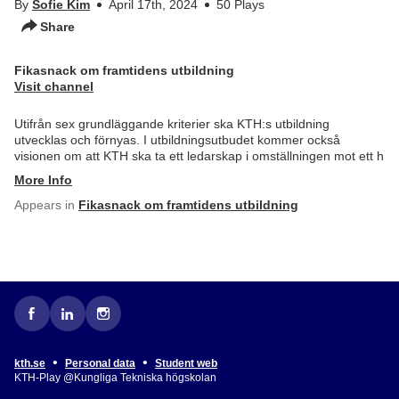
By
Sofie Kim
April 17th, 2024
50 Plays
Share
Fikasnack om framtidens utbildning
Visit channel
Utifrån sex grundläggande kriterier ska KTH:s utbildning
utvecklas och förnyas. I utbildningsutbudet kommer också
visionen om att KTH ska ta ett ledarskap i omställningen mot ett h
More Info
Appears in
Fikasnack om framtidens utbildning
•
•
kth.se
Personal data
Student web
KTH-Play @Kungliga Tekniska högskolan