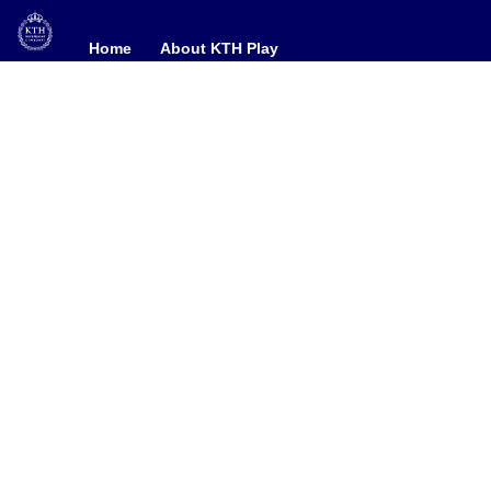
Home
Home
About KTH Play
About KTH Play