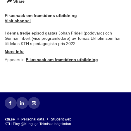
Share
Fikasnack om framtidens utbildning
Visit channel
I denna tredje episod gästas Johan Fridell (poddvärd) och
Gunnar Tibert (vice programledare) av Tomas Ekholm som har
tilldelats KTH:s pedagogiska pris 2022.
More Info
Appears in
Fikasnack om framtidens utbildning
•
•
kth.se
Personal data
Student web
KTH-Play @Kungliga Tekniska högskolan