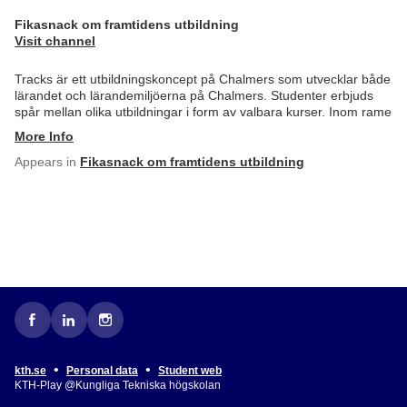
Fikasnack om framtidens utbildning
Visit channel
Tracks är ett utbildningskoncept på Chalmers som utvecklar både
lärandet och lärandemiljöerna på Chalmers. Studenter erbjuds
spår mellan olika utbildningar i form av valbara kurser. Inom rame
More Info
Appears in
Fikasnack om framtidens utbildning
•
•
kth.se
Personal data
Student web
KTH-Play @Kungliga Tekniska högskolan