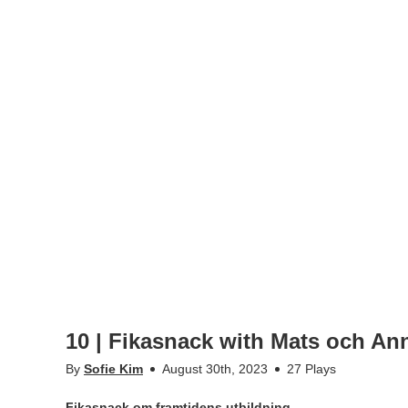
10 | Fikasnack with Mats och An
By
Sofie Kim
August 30th, 2023
27 Plays
Fikasnack om framtidens utbildning