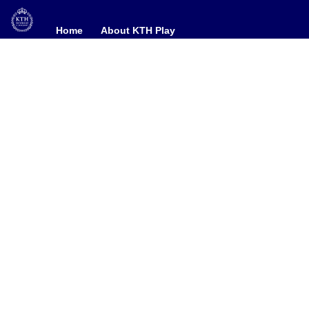
Home
Home
About KTH Play
About KTH Play