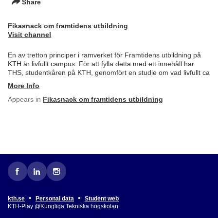
Share
Fikasnack om framtidens utbildning
Visit channel
En av tretton principer i ramverket för Framtidens utbildning på
KTH är livfullt campus. För att fylla detta med ett innehåll har
THS, studentkåren på KTH, genomfört en studie om vad livfullt ca
More Info
Appears in
Fikasnack om framtidens utbildning
•
•
kth.se
Personal data
Student web
KTH-Play @Kungliga Tekniska högskolan