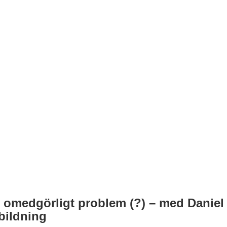
tt omedgörligt problem (?) – med Danie
bildning