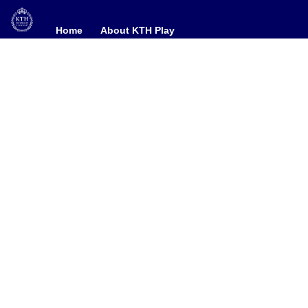
Home
Home
About KTH Play
About KTH Play