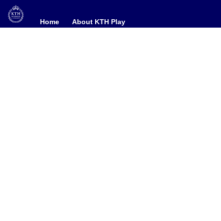
Home
Home
About KTH Play
About KTH Play