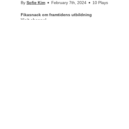
By
Sofie Kim
February 7th, 2024
10 Plays
Fikasnack om framtidens utbildning
Visit channel
Anita Kullen är lektor och ansvarig för kandidatexjobb-kur
ansvarig för kandidatexjobb-kursen och har utvecklat den til
riktlinjer hjälper studenterna att förstå vad som förväntas
More Info
Appears in
Fikasnack om framtidens utbildning
•
•
kth.se
Personal data
Student web
KTH-Play @Kungliga Tekniska högskolan