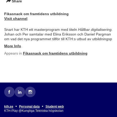
Share
Fikasnack om framtidens utbildning
Visit channel
Snart har KTH ett masterprogram med titeln
Hållbar digitalisering.
Johan och Per samtalar med Elina Eriksson och Daniel Pargman
om vad det nya programmet tillför till KTH:s utbud av utbildningsp
More Info
Appears in
Fikasnack om framtidens utbildning
•
•
kth.se
Personal data
Student web
KTH-Play @Kungliga Tekniska högskolan