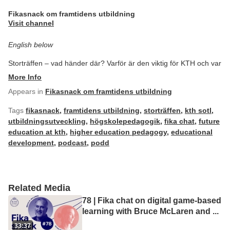
Fikasnack om framtidens utbildning
Visit channel
English below
Storträffen – vad händer där? Varför är den viktig för KTH och var
More Info
Appears in
Fikasnack om framtidens utbildning
Tags
fikasnack
,
framtidens utbildning
,
storträffen
,
kth sotl
,
utbildningsutveckling
,
högskolepedagogik
,
fika chat
,
future
education at kth
,
higher education pedagogy
,
educational
development
,
podcast
,
podd
Related Media
78 | Fika chat on digital game-based
learning with Bruce McLaren and
...
33:37