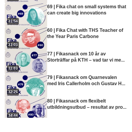
69 | Fika chat on small systems that
can create big innovations
31:54
60 | Fika Chat with THS Teacher of
the Year Paris Carbone
33:03
77 | Fikasnack om 10 år av
Storträffar på KTH – vad tar vi me
...
31:03
79 | Fikasnack om Quarnevalen
med Iris Callerholm och Gustav H
...
32:25
80 | Fikasnack om flexibelt
utbildningsutbud – resultat av pro
...
34:44
57 | Fikasnack med prisade
pedagogen Carl Dahlberg