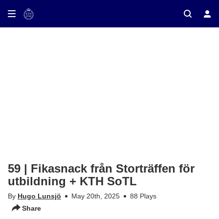
ay on TV
59 | Fikasnack från Storträffen för
utbildning + KTH SoTL
By
Hugo Lunsjö
May 20th, 2025
88 Plays
Share