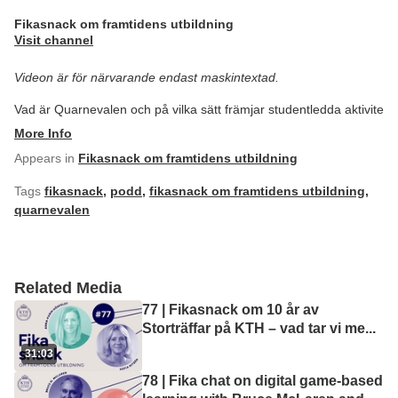
Fikasnack om framtidens utbildning
Visit channel
Videon är för närvarande endast maskintextad.
Vad är Quarnevalen och på vilka sätt främjar studentledda aktivite
More Info
Appears in
Fikasnack om framtidens utbildning
Tags
fikasnack
,
podd
,
fikasnack om framtidens utbildning
,
quarnevalen
Related Media
77 | Fikasnack om 10 år av
Storträffar på KTH – vad tar vi me
...
31:03
78 | Fika chat on digital game-based