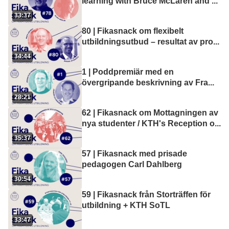
learning with Bruce McLaren and
...
33:37
80 | Fikasnack om flexibelt
utbildningsutbud – resultat av pro
...
34:44
1 | Poddpremiär med en
övergripande beskrivning av Fra
...
28:21
62 | Fikasnack om Mottagningen av
nya studenter / KTH's Reception o
...
35:37
57 | Fikasnack med prisade
pedagogen Carl Dahlberg
30:54
59 | Fikasnack från Storträffen för
utbildning + KTH SoTL
33:47